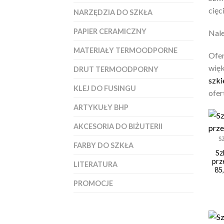
cięc
NARZĘDZIA DO SZKŁA
PAPIER CERAMICZNY
Nale
MATERIAŁY TERMOODPORNE
Ofer
więk
DRUT TERMOODPORNY
szki
KLEJ DO FUSINGU
ofer
ARTYKUŁY BHP
AKCESORIA DO BIŻUTERII
S
FARBY DO SZKŁA
Sz
prz
LITERATURA
85,
PROMOCJE