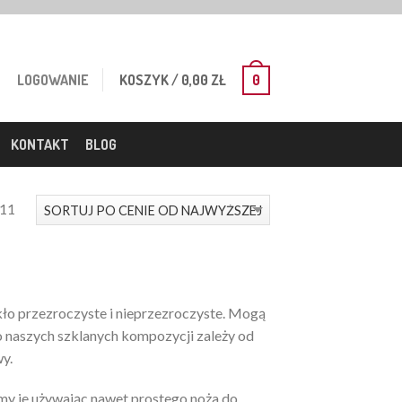
LOGOWANIE
KOSZYK
/
0,00
ZŁ
0
KONTAKT
BLOG
Posortowane
 11
według
ceny:
od
wysokiej
kło przezroczyste i nieprzezroczyste. Mogą
do
o naszych szklanych kompozycji zależy od
niskiej
y.
emy je używając nawet prostego noża do