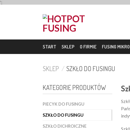
';
START
SKLEP
O FIRMIE
FUSING MIKR
SKLEP
/
SZKŁO DO FUSINGU
KATEGORIE PRODUKTÓW
Sz
Szkł
PIECYK DO FUSINGU
Pańs
SZKŁO DO FUSINGU
indy
SZKŁO DICHROICZNE
Szkł