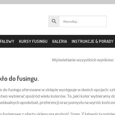
OFALOWY
KURSY FUSINGU
GALERIA
INSTRUKCJE & PORADY
Wyświetlanie wszystkich wyników:
kło do fusingu.
o do fusingu oferowane w sklepie występuje w dwóch opcjach: sz
two wybierać spośród wielu kolorów. To, jaki kolor wybieramy d
widualnych upodobań, preferencji oraz pomysłu na wyrób końcow
o fusingowe z oferty sklepu ma grubość 3 mm. Z łatwością potni