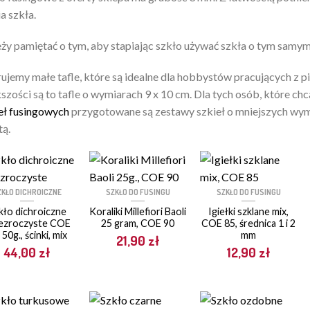
ia szkła.
ży pamiętać o tym, aby stapiając szkło używać szkła o tym sam
ujemy małe tafle, które są idealne dla hobbystów pracujących z 
szości są to tafle o wymiarach 9 x 10 cm. Dla tych osób, które c
eł fusingowych
przygotowane są zestawy szkieł o mniejszych wym
tą.
ZKŁO DICHROICZNE
SZKŁO DO FUSINGU
SZKŁO DO FUSINGU
kło dichroiczne
Koraliki Millefiori Baoli
Igiełki szklane mix,
ezroczyste COE
25 gram, COE 90
COE 85, średnica 1 i 2
 50g., ścinki, mix
mm
21,90
zł
44,00
zł
12,90
zł