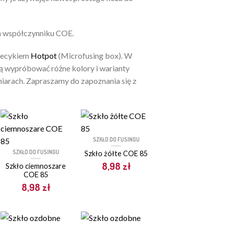
ym współczynniku COE.
piecykiem
Hotpot
(Microfusing box). W
hcą wypróbować różne kolory i warianty
iarach. Zapraszamy do zapoznania się z
SZKŁO DO FUSINGU
SZKŁO DO FUSINGU
Szkło żółte COE 85
8,98
zł
Szkło ciemnoszare
COE 85
8,98
zł