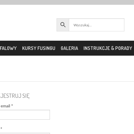
OFALOWY
KURSY FUSINGU
GALERIA
INSTRUKCJE & PORADY
JESTRUJ SIĘ
 email
*
o
*