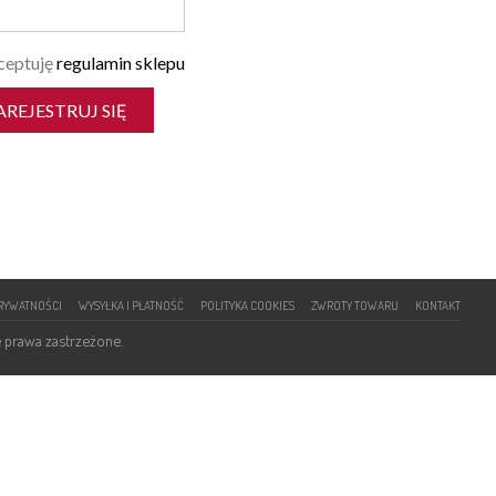
eptuję
regulamin sklepu
PRYWATNOŚCI
WYSYŁKA I PŁATNOŚĆ
POLITYKA COOKIES
ZWROTY TOWARU
KONTAKT
 prawa zastrzeżone.