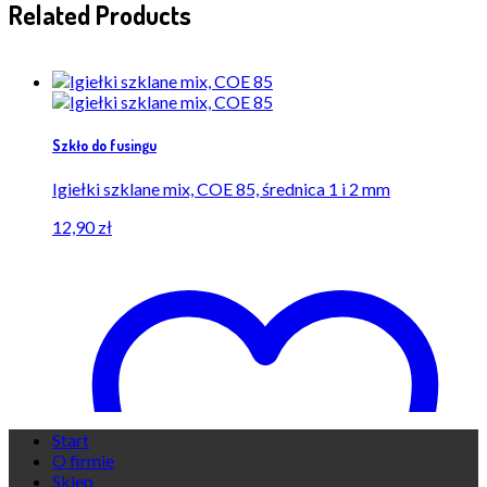
Related Products
Szkło do fusingu
Igiełki szklane mix, COE 85, średnica 1 i 2 mm
12,90
zł
Start
O firmie
Sklep