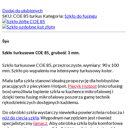
Dodaj do ulubionych
SKU:
COE 85 turkus
Kategoria:
Szkło do fusingu
Opis
Szkło turkusowe COE 85, grubość 3 mm.
Szkło turkusowe COE 85, przezroczyste, wymiary: 90 x 100
mm. Szkło po wypaleniu ma intensywny turkusowy kolor.
Mała tafla szkła stanowi idealną propozycję dla hobbystów
pracujących z piecykiem Hotpot.
Piecyk Hotpot
(microfusing
box) umożliwia topienie szkła w kuchence mikrofalowej i
dzięki temu fusing mikrofalowy poszerza gamę technik
rękodzielniczych dostępnych każdemu.
Do obróbki szkła wystarczy niewielka powierzchnia robocza i
nóż do cięcia szkła
. Wygodnym narzędziem jest również
specjalistyczny
łamacz
.
Aby obróbka szkła była komfortowa