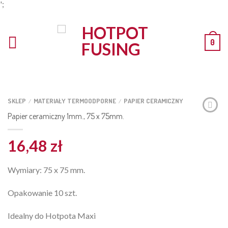
';
0
SKLEP
MATERIAŁY TERMOODPORNE
PAPIER CERAMICZNY
/
/
Papier ceramiczny 1mm., 75 x 75mm.
16,48
zł
Wymiary: 75 x 75 mm.
Opakowanie 10 szt.
Idealny do Hotpota Maxi