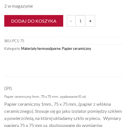
2 w magazynie
DODAJ DO KOSZYKA
ilość Papier ceramiczny 1mm., 75 
SKU:
PC1-75
Kategorie:
Materiały termoodporne
,
Papier ceramiczny
OPIS
Papier ceramiczny 1mm., 75 x 75 mm., opakowanie 10 szt.
Papier ceramiczny 1mm., 75 x 75 mm., (papier z włókna
ceramicznego). Stosuje się go jako izolator pomiędzy szkłem
a powierzchnią, na której układamy szkło w piecu. Wymiary
papieru 75 x 75 mm są dostosowane do wymiarów