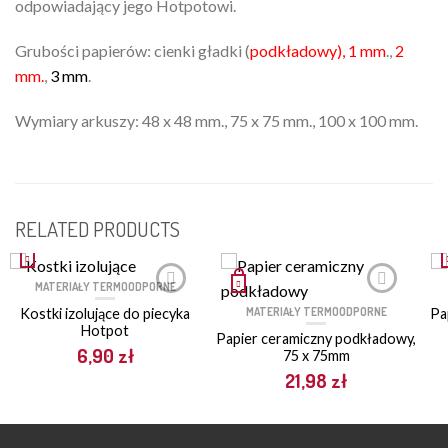
odpowiadający jego Hotpotowi.
Grubości papierów: cienki gładki (
podkładowy),
1 mm
.,
2
mm.
,
3 mm
.
Wymiary arkuszy: 48 x 48 mm., 75 x 75 mm., 100 x 100 mm.
RELATED PRODUCTS
MATERIAŁY TERMOODPORNE
MATERIAŁY TERMOODPORNE
Kostki izolujące do piecyka
Pa
Hotpot
Papier ceramiczny podkładowy,
6,90
zł
75 x 75mm
21,98
zł