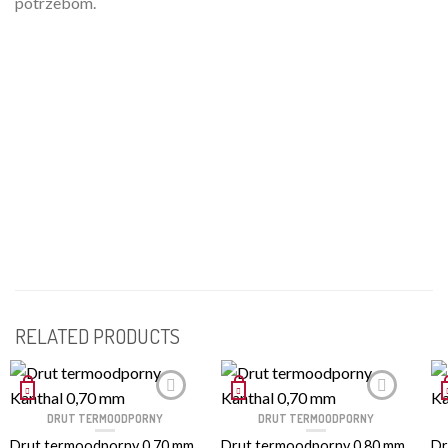
potrzebom.
RELATED PRODUCTS
DRUT TERMOODPORNY
DRUT TERMOODPORNY
Drut termoodporny 0,70 mm.,
Drut termoodporny 0,80 mm.,
Dr