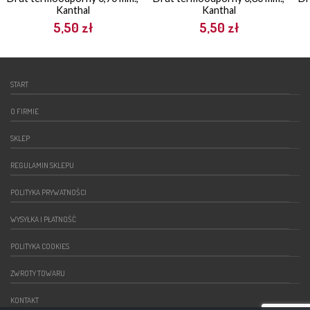
Kanthal
Kanthal
5,50
zł
5,50
zł
START
O FIRMIE
SKLEP
REGULAMIN SKLEPU
POLITYKA PRYWATNOŚCI
WYSYŁKA I PŁATNOŚĆ
POLITYKA COOKIES
ZWROTY TOWARU
KONTAKT