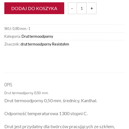
DODAJ DO KOSZYKA
ilość Drut termoodporny 0,50 mm.
SKU:
0,80 mm.-1
Kategoria:
Drut termoodporny
Znacznik:
drut termoodporny Resistohm
OPIS
Drut termoodporny 0,50 mm.
Drut termoodporny 0,50 mm. średnicy, Kanthal.
Odporność temperaturowa 1300 stopni C.
Drut jest przydatny dla twórców pracujących ze szkłem,