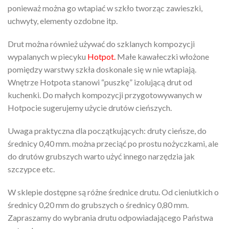
ponieważ można go wtapiać w szkło tworząc zawieszki,
uchwyty, elementy ozdobne itp.
Drut można również używać do szklanych kompozycji
wypalanych w piecyku
Hotpot
.
Małe kawałeczki włożone
pomiędzy warstwy szkła doskonale się w nie wtapiają.
Wnętrze Hotpota stanowi “puszkę” izolującą drut od
kuchenki. Do małych kompozycji przygotowywanych w
Hotpocie sugerujemy użycie drutów cieńszych.
Uwaga praktyczna dla początkujących: druty cieńsze, do
średnicy 0,40 mm. można przeciąć po prostu nożyczkami, ale
do drutów grubszych warto użyć innego narzędzia jak
szczypce etc.
W sklepie dostępne są różne średnice drutu. Od cieniutkich o
średnicy 0,20 mm do grubszych o średnicy 0,80 mm.
Zapraszamy do wybrania drutu odpowiadającego Państwa